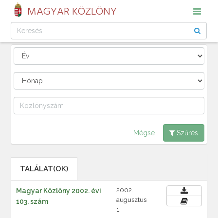
MAGYAR KÖZLÖNY
Mégse
Szűrés
TALÁLAT(OK)
2002.
Magyar Közlöny 2002. évi
augusztus
103. szám
1.