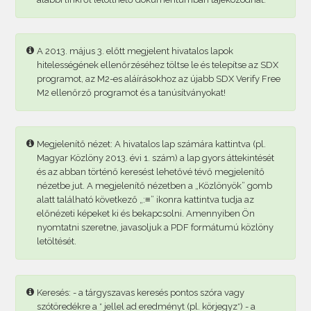
A 2013. május 3. előtt megjelent hivatalos lapok
hitelességének ellenőrzéséhez töltse le és telepítse az SDX
programot, az M2-es aláírásokhoz az újabb SDX Verify Free
M2 ellenőrző programot és a tanúsítványokat!
Megjelenítő nézet: A hivatalos lap számára kattintva (pl.
Magyar Közlöny 2013. évi 1. szám) a lap gyors áttekintését
és az abban történő keresést lehetővé tévő megjelenítő
nézetbe jut. A megjelenítő nézetben a „Közlönyök” gomb
alatt található következő „:≡” ikonra kattintva tudja az
előnézeti képeket ki és bekapcsolni. Amennyiben Ön
nyomtatni szeretne, javasoljuk a PDF formátumú közlöny
letöltését.
Keresés: - a tárgyszavas keresés pontos szóra vagy
szótöredékre a * jellel ad eredményt (pl. körjegyz*) - a