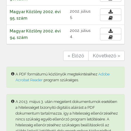
2002. július
Magyar Közlöny 2002. évi
5.
95. szám
2002. július
Magyar Közlöny 2002. évi
4.
94. szám
« Előző
Következő »
A PDF formátumú közlönyök megtekintéséhez
Adobe
Acrobat Reader
program szükséges.
A 2013. május 3. után megjelent dokumentumok esetében
a hitelességet bizonyító digitális aláírást a PDF
dokumentum tartalmazza, így a hitelesség ellenőrzéséhez
nincs szükség egyéb ellenőrző program letöltésére. A
hitelesség ellenőrzéséhez szükséges beállításokról az
alábbi linkről letölthető dokumentumban tájékozódhat.