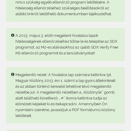
nincs szükség egyéb ellenőrző program letöltésére. A
hitelesség ellenőrzéséhez szükséges beállításokról az
alábbi linkről letölthető dokumentumban tájékozódhat.
A 2013. május 3. előtt megjelent hivatalos lapok
hitelességének ellenőrzéséhez töltse le és telepítse az SDX
programot, az M2-es aláírásokhoz az újabb SDX Verify Free
M2 ellenőrző programot és a tanúsítványokat!
Megjelenítő nézet: A hivatalos lap számára kattintva (pl.
Magyar Közlöny 2013. évi 1. szám) a lap gyors áttekintését
és az abban történő keresést lehetővé tévő megjelenítő
nézetbe jut. A megjelenítő nézetben a „Közlönyök” gomb
alatt található következő „:≡” ikonra kattintva tudja az
előnézeti képeket ki és bekapcsolni. Amennyiben Ön
nyomtatni szeretne, javasoljuk a PDF formátumú közlöny
letöltését.