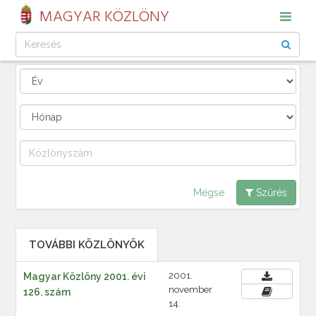
MAGYAR KÖZLÖNY
Mégse
Szűrés
TOVÁBBI KÖZLÖNYÖK
2001.
Magyar Közlöny 2001. évi
november
126. szám
14.