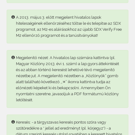
A 2013. május 3. előtt megjelent hivatalos lapok
hitelességének ellenőrzéséhez töltse le és telepítse az SDX
programot, az M2-es aláírásokhoz az újabb SDX Verify Free
M2 ellenőrző programot és a tanúsítványokat!
Megjelenítő nézet: A hivatalos lap számára kattintva (pl.
Magyar Közlöny 2013. évi 1. szám) a lap gyors áttekintését
és az abban történő keresést lehetővé tévő megjelenítő
nézetbe jut. A megjelenítő nézetben a „Közlönyök” gomb
alatt található következő „:≡” ikonra kattintva tudja az
előnézeti képeket ki és bekapcsolni. Amennyiben Ön
nyomtatni szeretne, javasoljuk a PDF formátumú közlöny
letöltését.
Keresés: - a tárgyszavas keresés pontos szóra vagy
szótöredékre a * jellel ad eredményt (pl. körjegyz*) - a
dátum szerinti keresés utolsó rovatában a keresett hivatalos