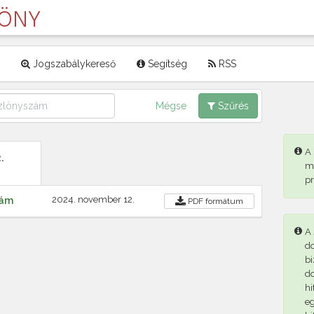
LÖNY
Jogszabálykereső
Segítség
RSS
Mégse
Szűrés
A
.
m
p
2024. november 12.
zám
PDF
formátum
A 
d
bi
d
hi
eg