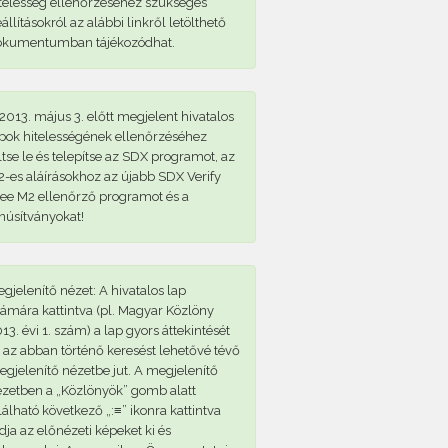
telesség ellenőrzéséhez szükséges
állításokról az alábbi linkről letölthető
okumentumban tájékozódhat.
2013. május 3. előtt megjelent hivatalos
pok hitelességének ellenőrzéséhez
ltse le és telepítse az SDX programot, az
-es aláírásokhoz az újabb SDX Verify
ee M2 ellenőrző programot és a
núsítványokat!
gjelenítő nézet: A hivatalos lap
ámára kattintva (pl. Magyar Közlöny
13. évi 1. szám) a lap gyors áttekintését
 az abban történő keresést lehetővé tévő
gjelenítő nézetbe jut. A megjelenítő
zetben a „Közlönyök” gomb alatt
lálható következő „:≡” ikonra kattintva
dja az előnézeti képeket ki és