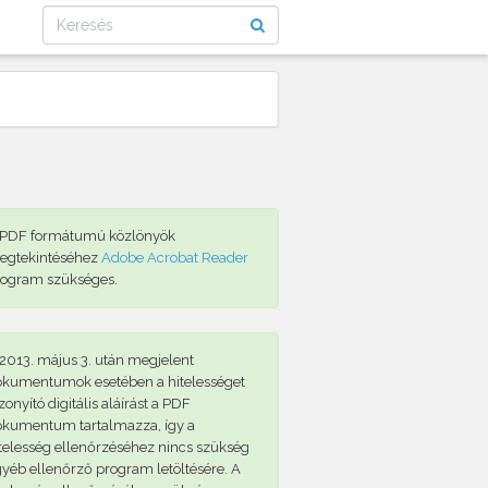
 PDF formátumú közlönyök
egtekintéséhez
Adobe Acrobat Reader
rogram szükséges.
2013. május 3. után megjelent
okumentumok esetében a hitelességet
zonyító digitális aláírást a PDF
okumentum tartalmazza, így a
telesség ellenőrzéséhez nincs szükség
yéb ellenőrző program letöltésére. A