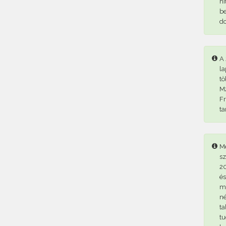
hi
be
d
A 
la
tö
M2
Fr
ta
Me
sz
20
és
me
né
ta
tu