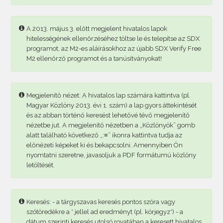
A 2013. május 3. előtt megjelent hivatalos lapok
hitelességének ellenőrzéséhez töltse le és telepítse az SDX
programot, az M2-es aláírásokhoz az újabb SDX Verify Free
M2 ellenőrző programot és a tanúsítványokat!
Megjelenítő nézet: A hivatalos lap számára kattintva (pl.
Magyar Közlöny 2013. évi 1. szám) a lap gyors áttekintését
és az abban történő keresést lehetővé tévő megjelenítő
nézetbe jut. A megjelenítő nézetben a „Közlönyök” gomb
alatt található következő „:≡” ikonra kattintva tudja az
előnézeti képeket ki és bekapcsolni. Amennyiben Ön
nyomtatni szeretne, javasoljuk a PDF formátumú közlöny
letöltését.
Keresés: - a tárgyszavas keresés pontos szóra vagy
szótöredékre a * jellel ad eredményt (pl. körjegyz*) - a
dátum szerinti keresés utolsó rovatában a keresett hivatalos