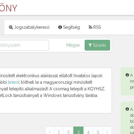
LÖNY
Jogszabálykereső
Segítség
RSS
Mégse
Szűrés
A
ősített elektronikus aláírással ellátott hivatalos lapok
m
ábbi
linkről
töltheti le a magyarországi minősített
p
ányait telepítő alkalmazást! A csomag telepíti a KGYHSZ,
etLock tanúsítványait a Windows tanúsítvány tárába.
A 
d
bi
d
‹
1
2
3
4
5
›
hi