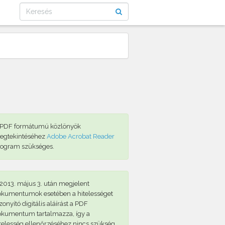
 PDF formátumú közlönyök
egtekintéséhez
Adobe Acrobat Reader
rogram szükséges.
2013. május 3. után megjelent
okumentumok esetében a hitelességet
zonyító digitális aláírást a PDF
okumentum tartalmazza, így a
telesség ellenőrzéséhez nincs szükség