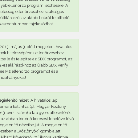
yéb ellenőrző program letöltésére. A
telesség ellenőrzéséhez szükséges
állításokról az alábbi linkről letölthető
okumentumban tájékozódhat.
2013. május 3. előtt megjelent hivatalos
pok hitelességének ellenőrzéséhez
ltse le és telepítse az SDX programot, az
-es aláírásokhoz az újabb SDX Verify
ee M2 ellenőrző programot és a
núsítványokat!
gjelenítő nézet: A hivatalos lap
ámára kattintva (pl. Magyar Közlöny
13. évi 1. szám) a lap gyors áttekintését
 az abban történő keresést lehetővé tévő
gjelenítő nézetbe jut. A megjelenítő
zetben a „Közlönyök” gomb alatt
lálható következő „:≡” ikonra kattintva