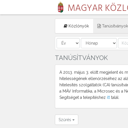
MAGYAR KÖZ
Közlönyök
Tanúsítványok
TANÚSÍTVÁNYOK
A 2013. május 3. előtt megjelent és min
hitelességének ellenőrzéséhez az al
hitelesítés szolgáltatók (CA) tanúsítv
a MÁV Informatika, a Microsec és a N
Segítséget a telepítéshez
itt
talál.
Szűrés