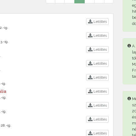
eg
hi
be
Letöltés
d
2.-ig.
Letöltés
3.-ig.
A 
Letöltés
la
.
tö
Letöltés
M2
.
Fr
ta
Letöltés
-ig.
ália
Letöltés
.-ig.
Me
sz
Letöltés
20
.-ig.
és
Letöltés
me
 28.-ig.
né
Letöltés
ta