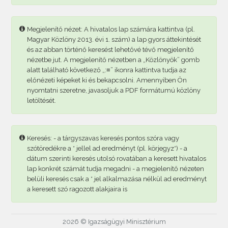
Megjelenítő nézet: A hivatalos lap számára kattintva (pl.
Magyar Közlöny 2013. évi 1. szám) a lap gyors áttekintését
és az abban történő keresést lehetővé tévő megjelenítő
nézetbe jut. A megjelenítő nézetben a „Közlönyök” gomb
alatt található következő „:≡” ikonra kattintva tudja az
előnézeti képeket ki és bekapcsolni. Amennyiben Ön
nyomtatni szeretne, javasoljuk a PDF formátumú közlöny
letöltését.
Keresés: - a tárgyszavas keresés pontos szóra vagy
szótöredékre a * jellel ad eredményt (pl. körjegyz*) - a
dátum szerinti keresés utolsó rovatában a keresett hivatalos
lap konkrét számát tudja megadni - a megjelenítő nézeten
belüli keresés csak a * jel alkalmazása nélkül ad eredményt
a keresett szó ragozott alakjaira is
2026 © Igazságügyi Minisztérium