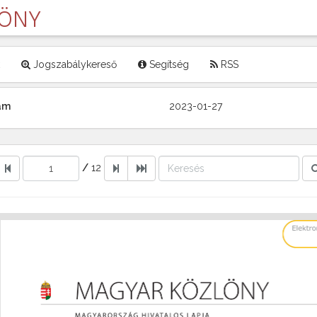
LÖNY
Jogszabálykereső
Segítség
RSS
zám
2023-01-27
/
12