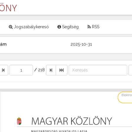
LÖNY
Jogszabálykereső
Segítség
RSS
szám
2025-10-31
/
218