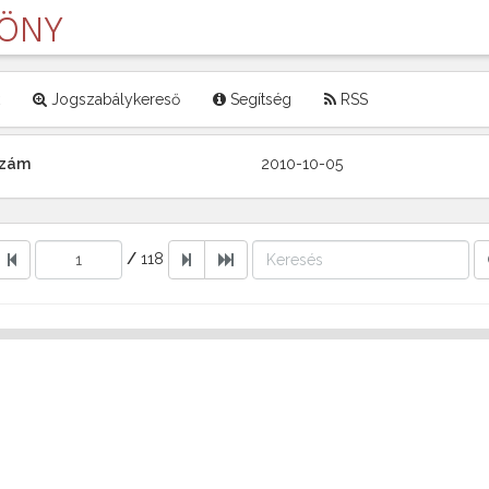
LÖNY
Jogszabálykereső
Segítség
RSS
 szám
2010-10-05
/
118