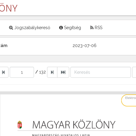
LÖNY
Jogszabálykereső
Segítség
RSS
szám
2023-07-06
/
132