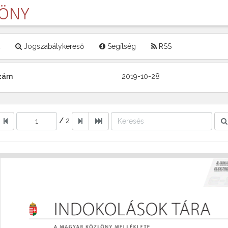
LÖNY
Jogszabálykereső
Segítség
RSS
szám
2019-10-28
/
2