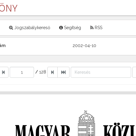
LÖNY
Jogszabálykereső
Segítség
RSS
zám
2002-04-10
/
128