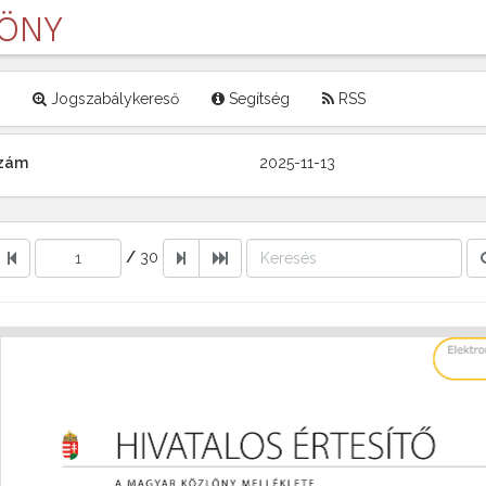
LÖNY
Jogszabálykereső
Segítség
RSS
szám
2025-11-13
/
30