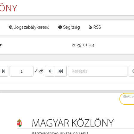
LÖNY
Jogszabálykereső
Segítség
RSS
ám
2025-01-23
/
26