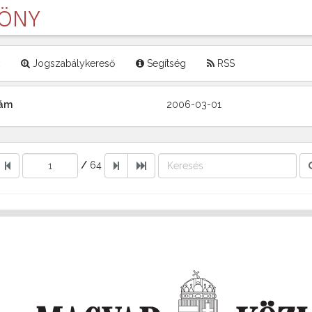
LÖNY
Jogszabálykereső
Segítség
RSS
zám
2006-03-01
/
64