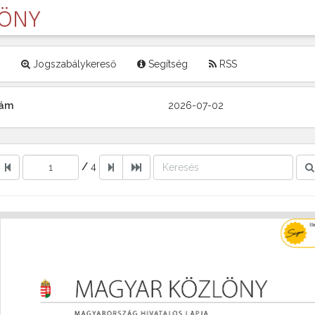
LÖNY
Jogszabálykereső
Segítség
RSS
zám
2026-07-02
/
4