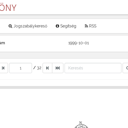
LÖNY
Jogszabálykereső
Segítség
RSS
zám
1999-10-01
/
32