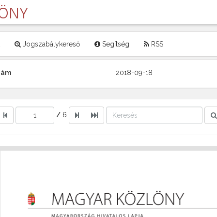
LÖNY
Jogszabálykereső
Segítség
RSS
szám
2018-09-18
/
6