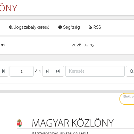
LÖNY
Jogszabálykereső
Segítség
RSS
zám
2026-02-13
/
4