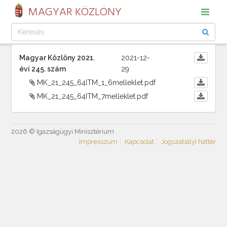
MAGYAR KÖZLÖNY
Magyar Közlöny 2021.
2021-12-
évi 245. szám
29
MK_21_245_64ITM_1_6melleklet.pdf
MK_21_245_64ITM_7melleklet.pdf
2026 © Igazságügyi Minisztérium
Impresszum
Kapcsolat
Jogszabályi háttér