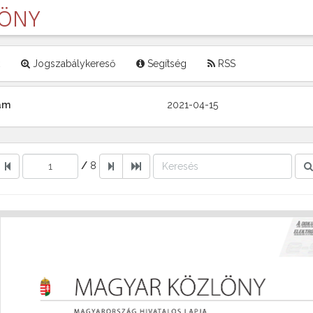
LÖNY
Jogszabálykereső
Segítség
RSS
zám
2021-04-15
/
8