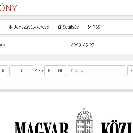
LÖNY
Jogszabálykereső
Segítség
RSS
zám
2003-05-07
/
56