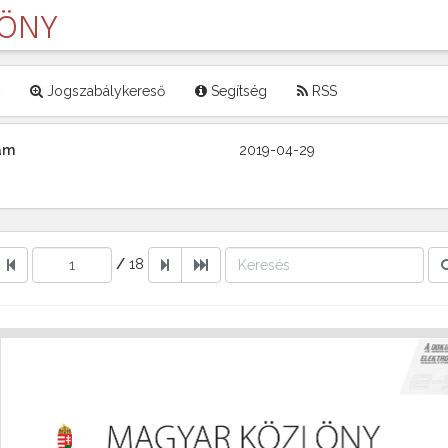
LÖNY
Jogszabálykereső
Segítség
RSS
zám
2019-04-29
/
18