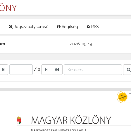
LÖNY
Jogszabálykereső
Segítség
RSS
zám
2026-05-19
/
2