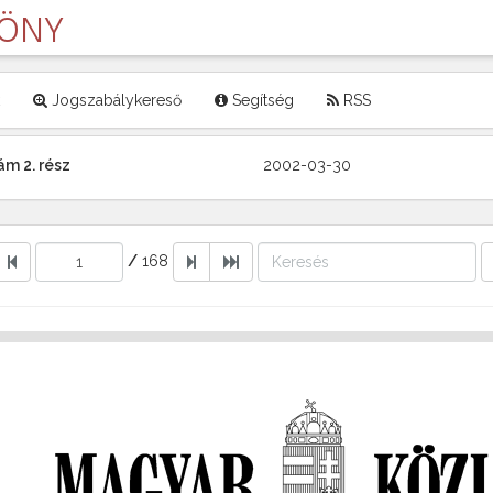
LÖNY
Jogszabálykereső
Segítség
RSS
ám 2. rész
2002-03-30
/
168