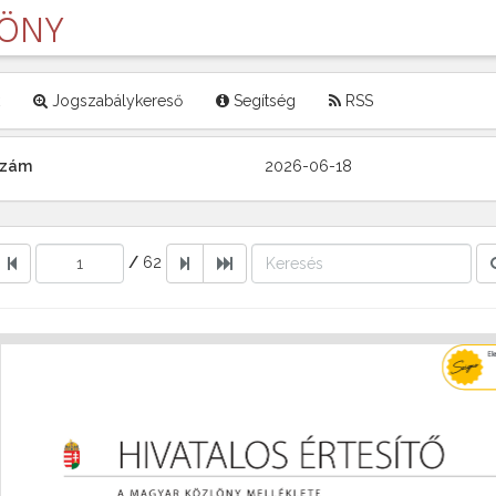
LÖNY
Jogszabálykereső
Segítség
RSS
 szám
2026-06-18
/
62