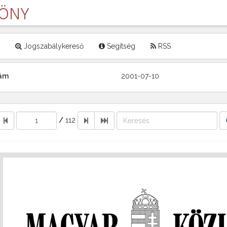
LÖNY
Jogszabálykereső
Segítség
RSS
zám
2001-07-10
/
112