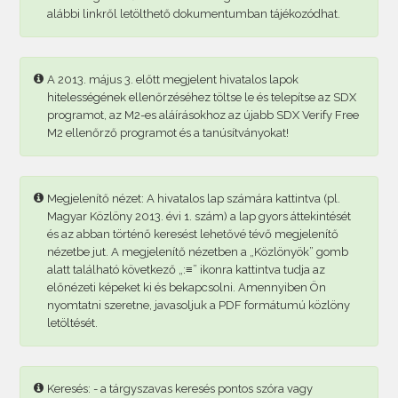
alábbi linkről letölthető dokumentumban tájékozódhat.
A 2013. május 3. előtt megjelent hivatalos lapok
hitelességének ellenőrzéséhez töltse le és telepítse az SDX
programot, az M2-es aláírásokhoz az újabb SDX Verify Free
M2 ellenőrző programot és a tanúsítványokat!
Megjelenítő nézet: A hivatalos lap számára kattintva (pl.
Magyar Közlöny 2013. évi 1. szám) a lap gyors áttekintését
és az abban történő keresést lehetővé tévő megjelenítő
nézetbe jut. A megjelenítő nézetben a „Közlönyök” gomb
alatt található következő „:≡” ikonra kattintva tudja az
előnézeti képeket ki és bekapcsolni. Amennyiben Ön
nyomtatni szeretne, javasoljuk a PDF formátumú közlöny
letöltését.
Keresés: - a tárgyszavas keresés pontos szóra vagy