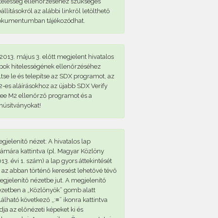
telesség ellenőrzéséhez szükséges
állításokról az alábbi linkről letölthető
okumentumban tájékozódhat.
2013. május 3. előtt megjelent hivatalos
pok hitelességének ellenőrzéséhez
ltse le és telepítse az SDX programot, az
-es aláírásokhoz az újabb SDX Verify
ee M2 ellenőrző programot és a
núsítványokat!
gjelenítő nézet: A hivatalos lap
ámára kattintva (pl. Magyar Közlöny
13. évi 1. szám) a lap gyors áttekintését
 az abban történő keresést lehetővé tévő
gjelenítő nézetbe jut. A megjelenítő
zetben a „Közlönyök” gomb alatt
lálható következő „:≡” ikonra kattintva
dja az előnézeti képeket ki és