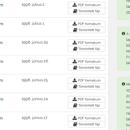
hi
1998. július 2.
ám
PDF
formátum
be
Tömörített fájl
d
1998. július 1.
ám
PDF
formátum
Tömörített fájl
A 
la
1998. június 29.
ám
PDF
formátum
tö
Tömörített fájl
M2
Fr
1998. június 26.
ám
PDF
formátum
ta
Tömörített fájl
1998. június 25.
ám
PDF
formátum
Me
Tömörített fájl
sz
20
1998. június 24.
ám
PDF
formátum
és
Tömörített fájl
me
né
1998. június 17.
ám
PDF
formátum
ta
Tömörített fájl
tu