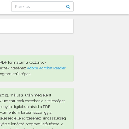
 PDF formátumú közlönyök
egtekintéséhez
Adobe Acrobat Reader
rogram szükséges.
2013. május 3. után megjelent
okumentumok esetében a hitelességet
zonyító digitális aláírást a PDF
okumentum tartalmazza, így a
telesség ellenőrzéséhez nincs szükség
yéb ellenőrző program letöltésére. A