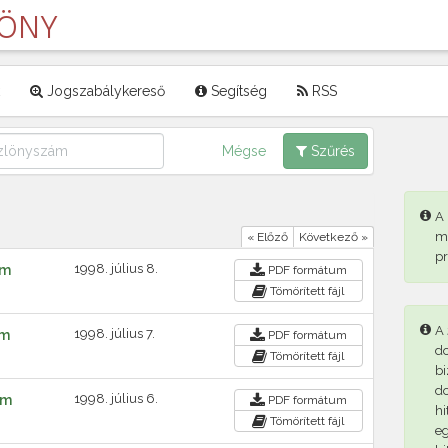
LÖNY
Jogszabálykereső
Segítség
RSS
Mégse
Szűrés
A
m
« Előző
Következő »
p
1998. július 8.
ám
PDF
formátum
Tömörített fájl
A 
1998. július 7.
ám
PDF
formátum
d
Tömörített fájl
bi
d
1998. július 6.
ám
PDF
formátum
hi
Tömörített fájl
eg