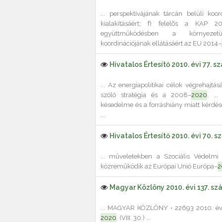
... perspektívájának tárcán belüli koo
kialakításáért; f) felelõs a KAP 2
együttmûködésben a környezetü
koordinációjának ellátásáért az EU 2014–
Hivatalos Értesítő 2010. évi 77. s
... Az energiapolitikai célok végrehajt
szóló stratégia és a 2008–
2020
. ..
késedelme és a forráshiány miatt kérdé
...
Hivatalos Értesítő 2010. évi 70. 
... mûveletekben a Szociális Védelmi 
közremûködik az Európai Unió Európa–
2
Magyar Közlöny 2010. évi 137. sz
... MAGYAR KÖZLÖNY • 22693 2010. évi
2020
. (VIII. 30.) ...