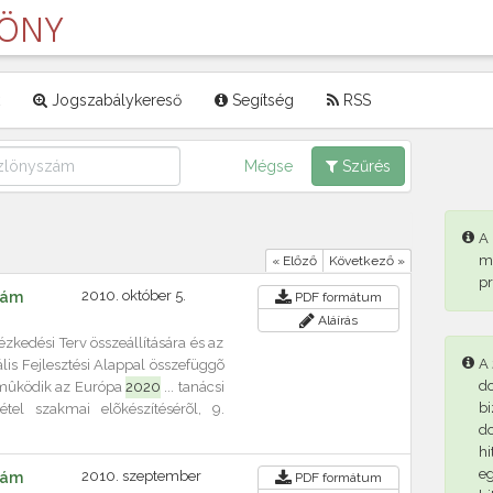
LÖNY
Jogszabálykereső
Segítség
RSS
Mégse
Szűrés
A
m
« Előző
Következő »
p
2010. október 5.
szám
PDF
formátum
Aláírás
tézkedési Terv összeállítására és az
A 
ális Fejlesztési Alappal összefüggõ
d
emûködik az Európa
2020
... tanácsi
bi
étel szakmai elõkészítésérõl, 9.
d
hi
eg
2010. szeptember
szám
PDF
formátum