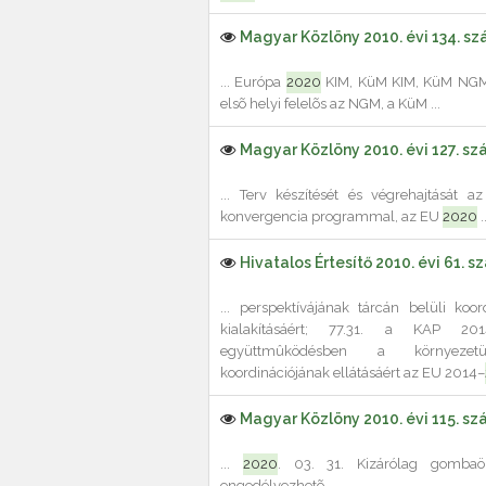
Magyar Közlöny 2010. évi 134. s
... Európa
2020
KIM, KüM KIM, KüM NGM *
elsõ helyi felelõs az NGM, a KüM ...
Magyar Közlöny 2010. évi 127. s
... Terv készítését és végrehajtását a
konvergencia programmal, az EU
2020
..
Hivatalos Értesítő 2010. évi 61. s
... perspektívájának tárcán belüli koo
kialakításáért; 77.31. a KAP 201
együttmûködésben a környezetü
koordinációjának ellátásáért az EU 2014–
Magyar Közlöny 2010. évi 115. s
...
2020
. 03. 31. Kizárólag gombaöl
engedélyezhetõ. ...