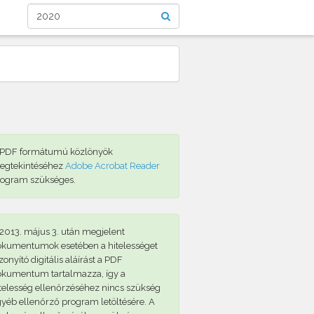
 PDF formátumú közlönyök
egtekintéséhez
Adobe Acrobat Reader
rogram szükséges.
2013. május 3. után megjelent
okumentumok esetében a hitelességet
zonyító digitális aláírást a PDF
okumentum tartalmazza, így a
telesség ellenőrzéséhez nincs szükség
yéb ellenőrző program letöltésére. A