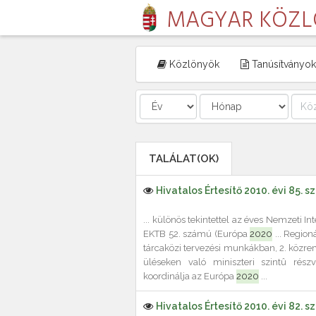
MAGYAR KÖZ
Közlönyök
Tanúsítványok
TALÁLAT(OK)
Hivatalos Értesítő 2010. évi 85. 
... különös tekintettel az éves Nemzeti In
EKTB 52. számú (Európa
2020
... Region
tárcaközi tervezési munkákban, 2. közr
üléseken való miniszteri szintû részv
koordinálja az Európa
2020
...
Hivatalos Értesítő 2010. évi 82. 