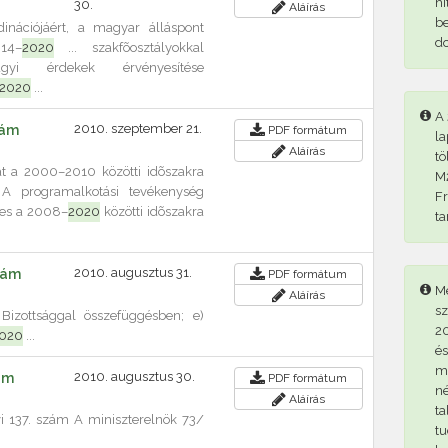
hi
30.
Aláírás
be
rdinációjáért, a magyar álláspont
d
014–
2020
... szakfõosztályokkal
gyi érdekek érvényesítése
2020
...
A 
2010. szeptember 21.
zám
PDF
formátum
la
Aláírás
tö
ását a 2000–2010 közötti idõszakra
M2
. A programalkotási tevékenység
Fr
ses a 2008–
2020
közötti idõszakra
ta
2010. augusztus 31.
szám
PDF
formátum
Me
Aláírás
sz
Bizottsággal összefüggésben; e)
20
020
...
és
me
2010. augusztus 30.
ám
PDF
formátum
né
Aláírás
ta
 137. szám A miniszterelnök 73/
tu