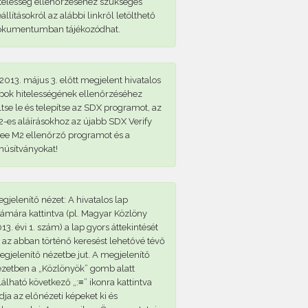
telesség ellenőrzéséhez szükséges
állításokról az alábbi linkről letölthető
okumentumban tájékozódhat.
2013. május 3. előtt megjelent hivatalos
pok hitelességének ellenőrzéséhez
ltse le és telepítse az SDX programot, az
-es aláírásokhoz az újabb SDX Verify
ee M2 ellenőrző programot és a
núsítványokat!
gjelenítő nézet: A hivatalos lap
ámára kattintva (pl. Magyar Közlöny
13. évi 1. szám) a lap gyors áttekintését
 az abban történő keresést lehetővé tévő
gjelenítő nézetbe jut. A megjelenítő
zetben a „Közlönyök” gomb alatt
lálható következő „:≡” ikonra kattintva
dja az előnézeti képeket ki és