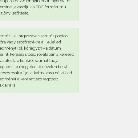
ekapcsolni. Amennyiben Ön nyomtatni
eretne, javasoljuk a PDF formátumú
zlöny letöltését.
resés: - a tárgyszavas keresés pontos
óra vagy szótöredékre a * jellel ad
edményt (pl. körjegyz*) - a dátum
erinti keresés utolsó rovatában a keresett
vatalos lap konkrét számát tudja
gadni - a megjelenítő nézeten belüli
resés csak a * jel alkalmazása nélkül ad
edményt a keresett szó ragozott
akjaira is