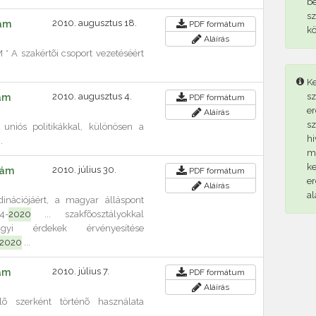
b
sz
2010. augusztus 18.
zám
PDF
formátum
kö
Aláírás
 A szakértõi csoport vezetéséért
Ke
2010. augusztus 4.
sz
zám
PDF
formátum
er
Aláírás
sz
z uniós politikákkal, különösen a
hi
.
me
ke
2010. július 30.
zám
PDF
formátum
er
Aláírás
al
rdinációjáért, a magyar álláspont
4-
2020
... szakfõosztályokkal
gyi érdekek érvényesítése
2020
...
2010. július 7.
zám
PDF
formátum
Aláírás
õ szerként történõ használata