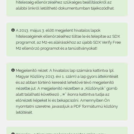
hitelesség ellenőrzéséhez szükséges beállításokról az
alábbi linkről letölthető dokumentumban tájékozódhat.
A 2013. május 3. előtt megjelent hivatalos lapok
hitelességének ellenőrzéséhez töltse le és telepítse az SDX
programot, az M2-es aláírásokhoz az újabb SDX Verify Free
M2 ellenőrző programot és a tanúsítványokat!
Megjelenítő nézet: A hivatalos lap számára kattintva (pl.
Magyar Közlöny 2013. évi 1. szám) a lap gyors áttekintését
és az abban történő keresést lehetővé tévő megjelenítő
nézetbe jut. A megjelenítő nézetben a „Közlönyök” gomb
alatt található következő „:≡” ikonra kattintva tudja az
előnézeti képeket ki és bekapcsolni. Amennyiben Ön
nyomtatni szeretne, javasoljuk a PDF formátumú közlöny
letöltését.