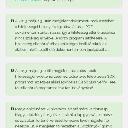
A 2013. május 3. után megjelent dokumentumok esetében
a hitelességet bizonyító digitális aláírást a PDF
dokumentum tartalmazza, így a hitelesség ellenőrzéséhez
nincs szükség egyéb ellenőrző program letöltésére. A
hitelesség ellenőrzéséhez szükséges beállításokról az
alábbi linkről letölthető dokumentumban tájékozódhat.
A 2013. május 3. előtt megjelent hivatalos lapok
hitelességének ellenőrzéséhez töltse le és telepítse az SDX
programot, az M2-es aláírásokhoz az újabb SDX Verify Free
M2 ellenőrző programot és a tanúsítványokat!
Megjelenítő nézet: A hivatalos lap számára kattintva (pl.
Magyar Közlöny 2013. évi 1. szám) a lap gyors áttekintését
és az abban történő keresést lehetővé tévő megjelenítő
nézetbe jut. A megjelenítő nézetben a „Közlönyök” gomb