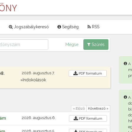
LÖNY
Jogszabálykereső
Segítség
RSS
Mégse
Szűrés
A
m
2026. augusztus 7.
08.
PDF
formátum
p
»Indokolások
A 
d
« Előző
Következő »
bi
d
2026. augusztus 6.
zám
PDF
formátum
hi
eg
2026. augusztus 5.
zám
PDF
formátum