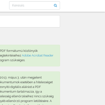
 PDF formátumú közlönyök
egtekintéséhez
Adobe Acrobat Reader
rogram szükséges.
2013. május 3. után megjelent
okumentumok esetében a hitelességet
zonyító digitális aláírást a PDF
okumentum tartalmazza, így a
telesség ellenőrzéséhez nincs szükség
yéb ellenőrző program letöltésére. A