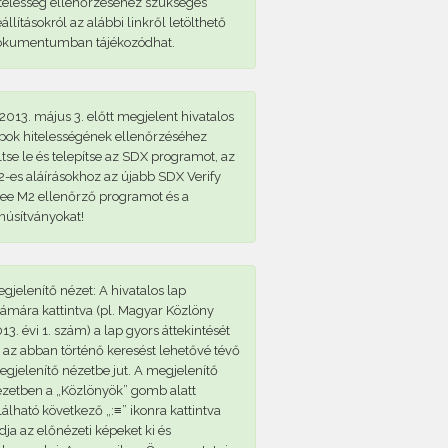
telesség ellenőrzéséhez szükséges
állításokról az alábbi linkről letölthető
okumentumban tájékozódhat.
2013. május 3. előtt megjelent hivatalos
pok hitelességének ellenőrzéséhez
ltse le és telepítse az SDX programot, az
-es aláírásokhoz az újabb SDX Verify
ee M2 ellenőrző programot és a
núsítványokat!
gjelenítő nézet: A hivatalos lap
ámára kattintva (pl. Magyar Közlöny
13. évi 1. szám) a lap gyors áttekintését
 az abban történő keresést lehetővé tévő
gjelenítő nézetbe jut. A megjelenítő
zetben a „Közlönyök” gomb alatt
lálható következő „:≡” ikonra kattintva
dja az előnézeti képeket ki és